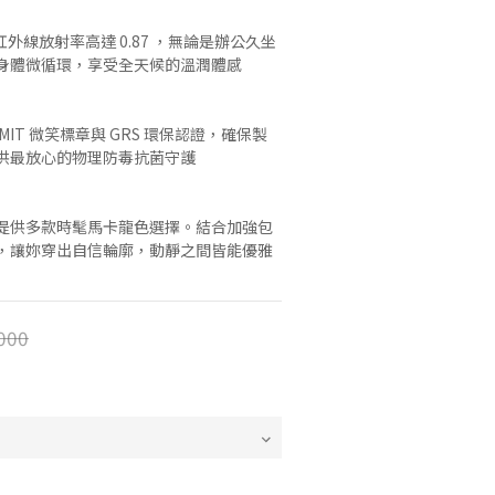
遠紅外線放射率高達 0.87 ，無論是辦公久坐
身體微循環，享受全天候的溫潤體感
IT 微笑標章與 GRS 環保認證，確保製
供最放心的物理防毒抗菌守護
提供多款時髦馬卡龍色選擇。結合加強包
，讓妳穿出自信輪廓，動靜之間皆能優雅
000