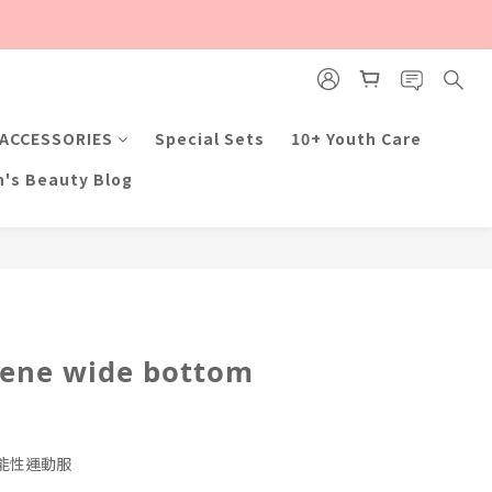
ACCESSORIES
Special Sets
10+ Youth Care
n's Beauty Blog
ene wide bottom
能性運動服