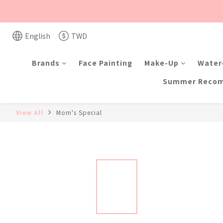
English
TWD
Brands
Face Painting
Make-Up
Water-
Summer Reco
View All
Mom's Special