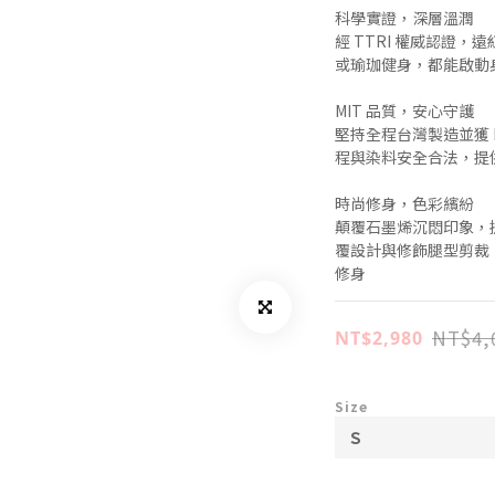
科學實證，深層溫潤
經 TTRI 權威認證，
或瑜珈健身，都能啟動
MIT 品質，安心守護
堅持全程台灣製造並獲 M
程與染料安全合法，提
時尚修身，色彩繽紛
顛覆石墨烯沉悶印象，
覆設計與修飾腿型剪裁
修身
NT$4,
NT$2,980
Size