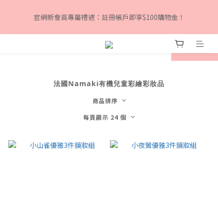
8月下單滿$3000就送TOOFRUIT有機青蘋體香膏, 數量有限 送完
官網新會員專屬禮遇：註冊帳戶即享$100購物金！
為止！
8月下單滿$3000就送TOOFRUIT有機青蘋體香膏, 數量有限 送完
prev
next
為止！
法國Namaki有機兒童彩繪彩妝品
商品排序
每頁顯示 24 個