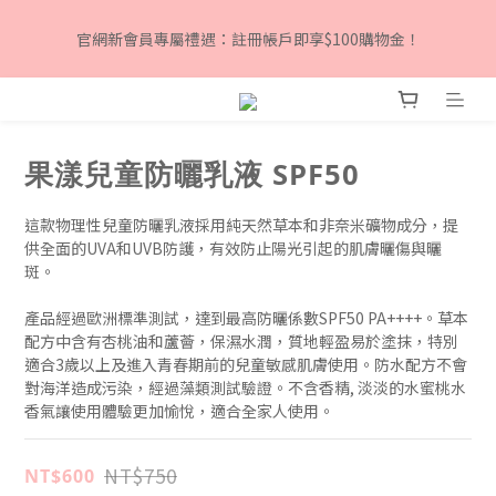
8月下單滿$3000就送TOOFRUIT有機青蘋體香膏, 數量有限 送完
官網新會員專屬禮遇：註冊帳戶即享$100購物金！
為止！
8月下單滿$3000就送TOOFRUIT有機青蘋體香膏, 數量有限 送完
為止！
果漾兒童防曬乳液 SPF50
這款物理性兒童防曬乳液採用純天然草本和非奈米礦物成分，提
供全面的UVA和UVB防護，有效防止陽光引起的肌膚曬傷與曬
斑。
產品經過歐洲標準測試，達到最高防曬係數SPF50 PA++++。草本
配方中含有杏桃油和蘆薈，保濕水潤，質地輕盈易於塗抹，特別
適合3歲以上及進入青春期前的兒童敏感肌膚使用。防水配方不會
對海洋造成污染，經過藻類測試驗證。不含香精, 淡淡的水蜜桃水
香氣讓使用體驗更加愉悅，適合全家人使用。
NT$750
NT$600